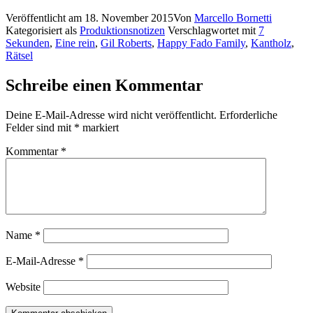
Veröffentlicht am
18. November 2015
Von
Marcello Bornetti
Kategorisiert als
Produktionsnotizen
Verschlagwortet mit
7
Sekunden
,
Eine rein
,
Gil Roberts
,
Happy Fado Family
,
Kantholz
,
Rätsel
Schreibe einen Kommentar
Deine E-Mail-Adresse wird nicht veröffentlicht.
Erforderliche
Felder sind mit
*
markiert
Kommentar
*
Name
*
E-Mail-Adresse
*
Website