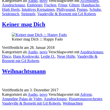
Kategorisiert als
Audio
,
novo
Verschlagwortet mit
Accessoires
,
Ausdruckstanz
,
Einhörner
,
Fischen
,
Frisur
,
Glitzer
,
Handtasche
,
High Heels
,
Intuitives Kreisatmen
,
Phillysound
,
Pumps
,
Schuhe
,
Seidentuch
,
Strümpfe
,
Vaudeville & Bornetti mit Gil Roberts
Keiner mag Dich
Keiner mag Dich ::: Happy Fado
Veröffentlicht am
28. Januar 2018
Kategorisiert als
Audio
,
novo
Verschlagwortet mit
Ausdruckstanz
,
Disco
,
Hans Koslowski
,
Leslie O.
,
Neue Hüfte
,
Vaudeville &
Bornetti mit Gil Roberts
Weihnachtsmann
Veröffentlicht am
3. Dezember 2017
Kategorisiert als
Audio
,
novo
Verschlagwortet mit
Advent
,
Amandine Palau de Vidre
,
Ausdruckstanz
,
Husarentanzorchester
,
Vaudeville & Bornetti mit Gil Roberts
,
Weihnachten