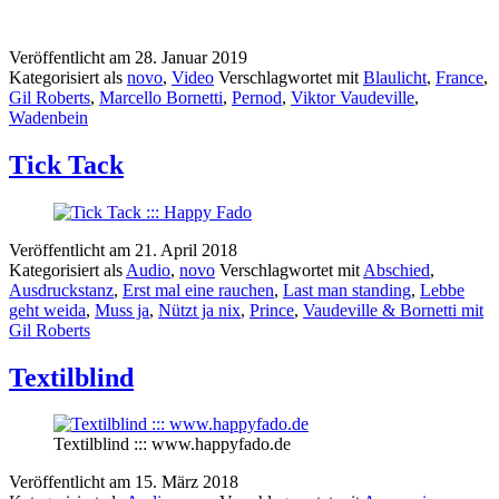
Veröffentlicht am
28. Januar 2019
Kategorisiert als
novo
,
Video
Verschlagwortet mit
Blaulicht
,
France
,
Gil Roberts
,
Marcello Bornetti
,
Pernod
,
Viktor Vaudeville
,
Wadenbein
Tick Tack
Veröffentlicht am
21. April 2018
Kategorisiert als
Audio
,
novo
Verschlagwortet mit
Abschied
,
Ausdruckstanz
,
Erst mal eine rauchen
,
Last man standing
,
Lebbe
geht weida
,
Muss ja
,
Nützt ja nix
,
Prince
,
Vaudeville & Bornetti mit
Gil Roberts
Textilblind
Textilblind ::: www.happyfado.de
Veröffentlicht am
15. März 2018