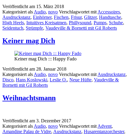
Veröffentlicht am
15. März 2018
Kategorisiert als
Audio
,
novo
Verschlagwortet mit
Accessoires
,
Ausdruckstanz
,
Einhörner
,
Fischen
,
Frisur
,
Glitzer
,
Handtasche
,
High Heels
,
Intuitives Kreisatmen
,
Phillysound
,
Pumps
,
Schuhe
,
Seidentuch
,
Strümpfe
,
Vaudeville & Bornetti mit Gil Roberts
Keiner mag Dich
Keiner mag Dich ::: Happy Fado
Veröffentlicht am
28. Januar 2018
Kategorisiert als
Audio
,
novo
Verschlagwortet mit
Ausdruckstanz
,
Disco
,
Hans Koslowski
,
Leslie O.
,
Neue Hüfte
,
Vaudeville &
Bornetti mit Gil Roberts
Weihnachtsmann
Veröffentlicht am
3. Dezember 2017
Kategorisiert als
Audio
,
novo
Verschlagwortet mit
Advent
,
Amandine Palau de Vidre
,
Ausdruckstanz
,
Husarentanzorchester
,