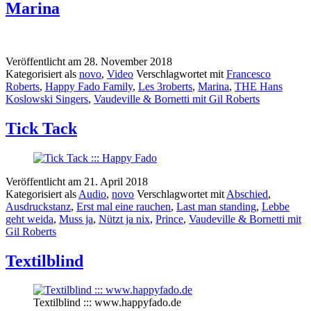
Marina
Veröffentlicht am
28. November 2018
Kategorisiert als
novo
,
Video
Verschlagwortet mit
Francesco
Roberts
,
Happy Fado Family
,
Les 3roberts
,
Marina
,
THE Hans
Koslowski Singers
,
Vaudeville & Bornetti mit Gil Roberts
Tick Tack
Veröffentlicht am
21. April 2018
Kategorisiert als
Audio
,
novo
Verschlagwortet mit
Abschied
,
Ausdruckstanz
,
Erst mal eine rauchen
,
Last man standing
,
Lebbe
geht weida
,
Muss ja
,
Nützt ja nix
,
Prince
,
Vaudeville & Bornetti mit
Gil Roberts
Textilblind
Textilblind ::: www.happyfado.de