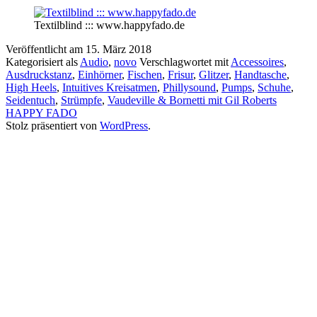
Textilblind ::: www.happyfado.de
Veröffentlicht am
15. März 2018
Kategorisiert als
Audio
,
novo
Verschlagwortet mit
Accessoires
,
Ausdruckstanz
,
Einhörner
,
Fischen
,
Frisur
,
Glitzer
,
Handtasche
,
High Heels
,
Intuitives Kreisatmen
,
Phillysound
,
Pumps
,
Schuhe
,
Seidentuch
,
Strümpfe
,
Vaudeville & Bornetti mit Gil Roberts
HAPPY FADO
Stolz präsentiert von
WordPress
.